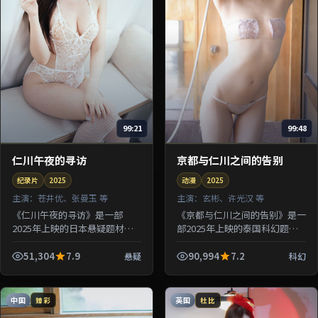
99:21
99:48
仁川午夜的寻访
京都与仁川之间的告别
纪录片
2025
动漫
2025
主演：
苍井优、张曼玉 等
主演：
玄彬、许光汉 等
《仁川午夜的寻访》是一部
《京都与仁川之间的告别》是一
2025年上映的日本悬疑题材纪
部2025年上映的泰国科幻题材
录片，由滨口龙介执导，苍井
动漫，由许鞍华执导，玄彬、许
优、张曼玉、章子怡、河正宇等
光汉、朱一龙等参演。剧情让一
51,304
7.9
90,994
7.2
悬疑
科幻
参演。剧情借用旅途与驿站意象
场意外事故串联起多组人物的因
探讨归属...
果...
中国
英国
臻彩
杜比