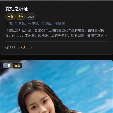
霓虹之听证
电影
动作
2025
主演：
孙艺珍、宋康昊、绫濑遥、沈腾 等
《霓虹之听证》是一部2025年上映的美国动作题材电影，由钟孟宏执
导，孙艺珍、宋康昊、绫濑遥、沈腾等参演。剧情围绕一桩陈年悬案与
家族秘密双线并进；影片节奏从容，适合检索该片导演代...
111,097
8.6
中国
独播