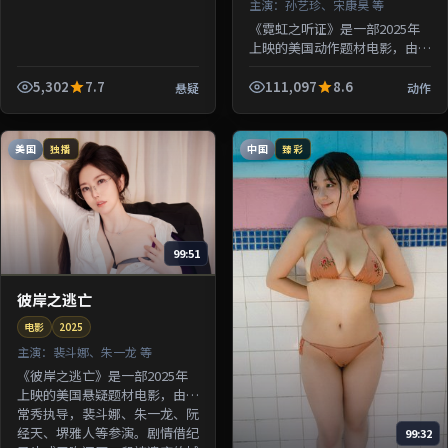
主演：
孙艺珍、宋康昊 等
《霓虹之听证》是一部2025年
上映的美国动作题材电影，由钟
孟宏执导，孙艺珍、宋康昊、绫
濑遥、沈腾等参演。剧情围绕一
5,302
7.7
111,097
8.6
悬疑
动作
桩陈年悬案与家族秘密双线并
进；...
美国
中国
独播
臻彩
99:51
彼岸之逃亡
电影
2025
主演：
裴斗娜、朱一龙 等
《彼岸之逃亡》是一部2025年
上映的美国悬疑题材电影，由洪
常秀执导，裴斗娜、朱一龙、阮
经天、堺雅人等参演。剧情借纪
99:32