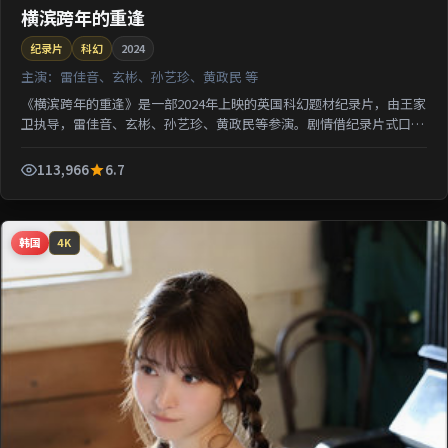
横滨跨年的重逢
纪录片
科幻
2024
主演：
雷佳音、玄彬、孙艺珍、黄政民 等
《横滨跨年的重逢》是一部2024年上映的英国科幻题材纪录片，由王家
卫执导，雷佳音、玄彬、孙艺珍、黄政民等参演。剧情借纪录片式口吻
还原一段被遗忘的城市记忆；类型元素交叉融合，可在...
113,966
6.7
韩国
4K