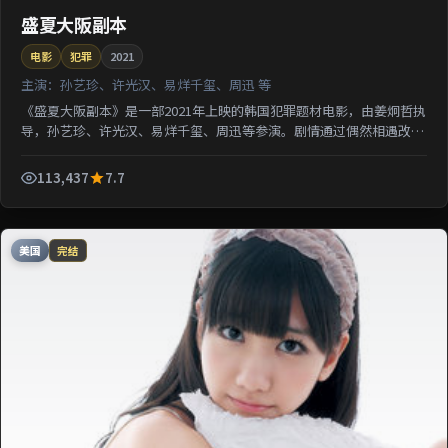
盛夏大阪副本
电影
犯罪
2021
主演：
孙艺珍、许光汉、易烊千玺、周迅 等
《盛夏大阪副本》是一部2021年上映的韩国犯罪题材电影，由姜炯哲执
导，孙艺珍、许光汉、易烊千玺、周迅等参演。剧情通过偶然相遇改写
几位主角的人生轨迹；影片节奏从容，适合检索该片导...
113,437
7.7
美国
完结