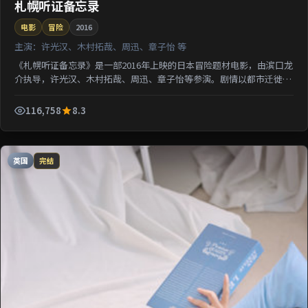
札幌听证备忘录
电影
冒险
2016
主演：
许光汉、木村拓哉、周迅、章子怡 等
《札幌听证备忘录》是一部2016年上映的日本冒险题材电影，由滨口龙
介执导，许光汉、木村拓哉、周迅、章子怡等参演。剧情以都市迁徙为
背景刻画人与人之间的距离；情感线与悬疑线并行，适...
116,758
8.3
英国
完结