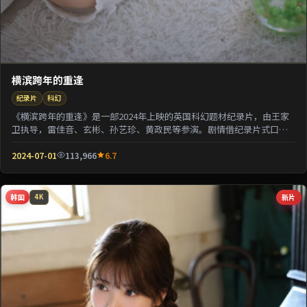
横滨跨年的重逢
纪录片
科幻
《横滨跨年的重逢》是一部2024年上映的英国科幻题材纪录片，由王家
卫执导，雷佳音、玄彬、孙艺珍、黄政民等参演。剧情借纪录片式口吻
还原一段被遗忘的...
2024-07-01
113,966
6.7
韩国
新片
4K