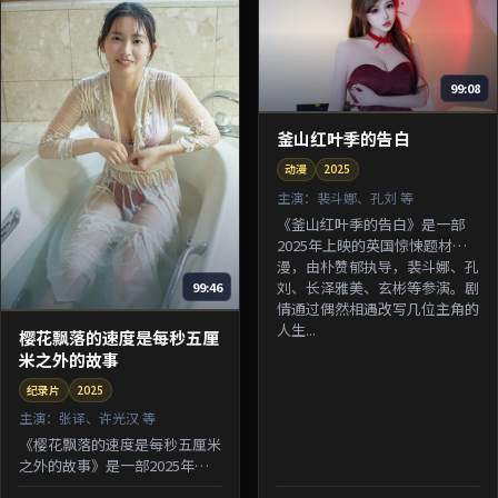
99:08
釜山红叶季的告白
动漫
2025
主演：
裴斗娜、孔刘 等
《釜山红叶季的告白》是一部
2025年上映的英国惊悚题材动
漫，由朴赞郁执导，裴斗娜、孔
刘、长泽雅美、玄彬等参演。剧
99:46
情通过偶然相遇改写几位主角的
人生...
樱花飘落的速度是每秒五厘
米之外的故事
纪录片
2025
主演：
张译、许光汉 等
《樱花飘落的速度是每秒五厘米
之外的故事》是一部2025年上
映的中国香港悬疑题材纪录片，