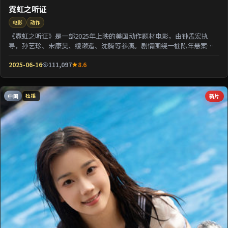
霓虹之听证
电影
动作
《霓虹之听证》是一部2025年上映的美国动作题材电影，由钟孟宏执
导，孙艺珍、宋康昊、绫濑遥、沈腾等参演。剧情围绕一桩陈年悬案与
家族秘密双线并进；...
2025-06-16
111,097
8.6
中国
新片
独播