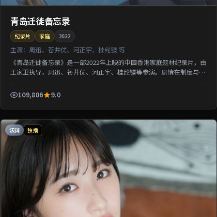
青岛迁徙备忘录
纪录片
家庭
2022
主演：
周迅、苍井优、河正宇、桂纶镁 等
《青岛迁徙备忘录》是一部2022年上映的中国香港家庭题材纪录片，由
王家卫执导，周迅、苍井优、河正宇、桂纶镁等参演。剧情在制度与人
性的夹缝中寻求微弱正义；影像质感突出地域氛围，利...
109,806
9.0
法国
独播