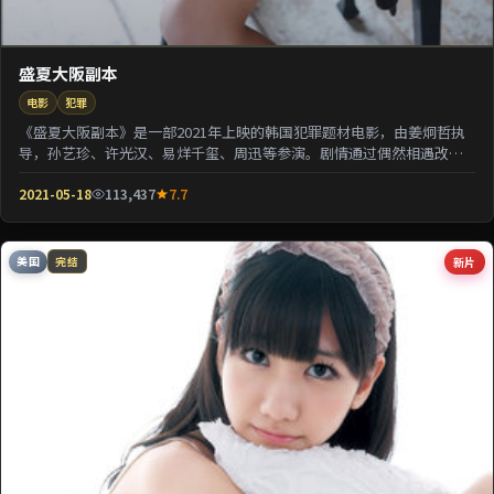
盛夏大阪副本
电影
犯罪
《盛夏大阪副本》是一部2021年上映的韩国犯罪题材电影，由姜炯哲执
导，孙艺珍、许光汉、易烊千玺、周迅等参演。剧情通过偶然相遇改写
几位主角的人生轨...
2021-05-18
113,437
7.7
美国
新片
完结