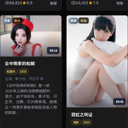
由杜琪峰执导，张译、许光汉、
88,623
6.9
10,415
7.5
悬疑
惊悚
梁朝伟等参演。剧情围绕一桩陈
年...
法国
美国
高分
完结
99:18
台中雨季的和解
纪录片
2025
主演：
章子怡、河正宇 等
《台中雨季的和解》是一部
2025年上映的法国悬疑题材纪
录片，由宁浩执导，章子怡、河
正宇、沈腾、孔刘等参演。剧情
89:45
让一场意外事故串联起多组人物
的因果...
霓虹之听证
电影
2025