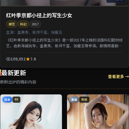
红叶季京都小径上的写生少女
综艺
科幻
2017
主演：
金惠秀、易烊千玺、张曼玉
《红叶季京都小径上的写生少女》是一部2017年上映的法国科幻题材综
艺，由新海诚执导，金惠秀、易烊千玺、张曼玉等参演。剧情用喜剧外
壳包裹关于阶层与选择的沉重命题；对白推进信息密集...
109,052
7.6
最新更新
查看更多 →
新鲜出炉的精彩内容
日本
泰国
4K
完结