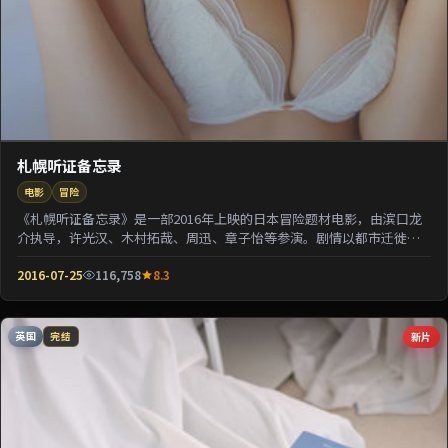
札幌听证备忘录
电影
冒险
《札幌听证备忘录》是一部2016年上映的日本冒险题材电影，由滨口龙
介执导，许光汉、木村拓哉、周迅、章子怡等参演。剧情以都市迁徙为
背景刻画人与人之...
2016-07-25
116,758
8.3
英国
新片
完结