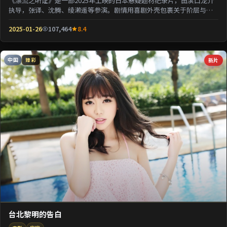
《漂流之听证》是一部2025年上映的日本悬疑题材纪录片，由滨口龙介
执导，张译、沈腾、绫濑遥等参演。剧情用喜剧外壳包裹关于阶层与选
择的沉重命题；情...
2025-01-26
107,464
8.4
中国
新片
臻彩
台北黎明的告白