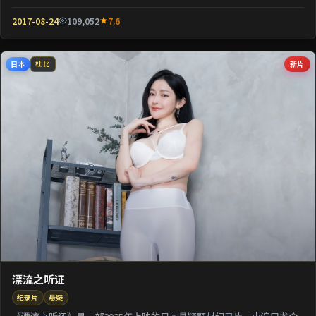
壳包裹关于阶层与...
2017-08-24
109,052
7.6
日本
新片
杜比
漂流之听证
纪录片
悬疑